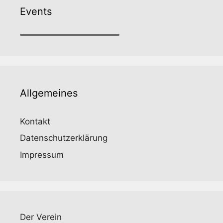
b
a
Events
o
m
o
k
Allgemeines
Kontakt
Datenschutzerklärung
Impressum
Der Verein