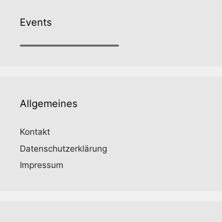
e
gr
b
a
Events
o
m
o
k
Allgemeines
Kontakt
Datenschutzerklärung
Impressum